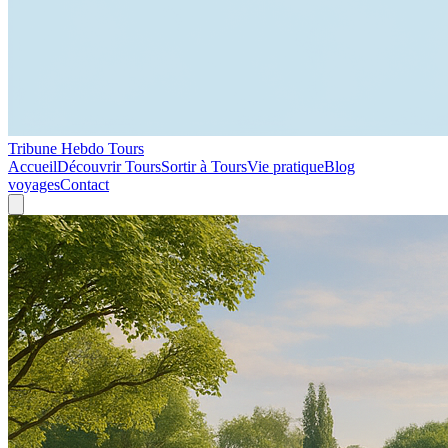
Tribune Hebdo Tours
Accueil
Découvrir Tours
Sortir à Tours
Vie pratique
Blog
voyages
Contact