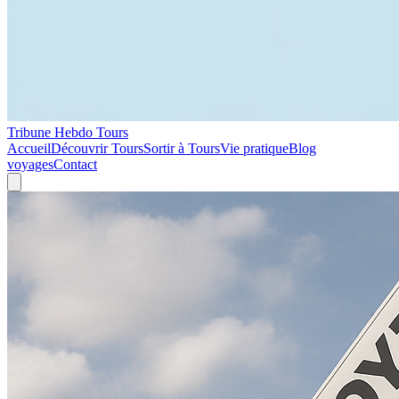
Tribune Hebdo Tours
Accueil
Découvrir Tours
Sortir à Tours
Vie pratique
Blog
voyages
Contact