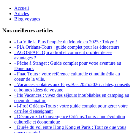
Accueil
Articles
Blog voyages
Nos meilleurs articles
- La Ville la Plus Peuplée du Monde en 2025 : Tokyo !
- PIA Orléans-Tours : guide complet pour les éducateurs
- AGOSPAP : Qui a droit et comment profiter de ses
avantages ?
- Pêche à Stanget : Guide complet pour votre aventure au
Danemark
- Fnac Tours : votre référence culturelle et multimédia au
coeur de la ville.
- Vacances scolaires aux Pays-Bas 2025/2026 : dates, conseils
et bonnes idées de voyage
- Iris Vacances : vivez des séjours inoubliables en camping au
coeur de lanature
- I-Prof Orléans-Tours : votre guide complet pour gérer votre
carrière d'enseignant
- Découvrez la Convergence Orléans-Tours : une évolution
culturelle et économique
- Durée du vol entre Hong Kong et Paris : Tout ce que vous
devez savoir !