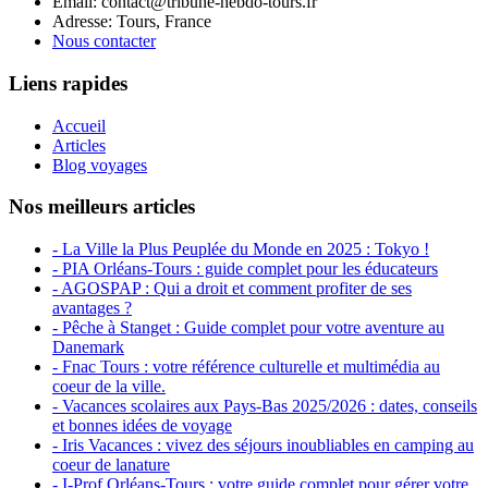
Email: contact@tribune-hebdo-tours.fr
Adresse: Tours, France
Nous contacter
Liens rapides
Accueil
Articles
Blog voyages
Nos meilleurs articles
- La Ville la Plus Peuplée du Monde en 2025 : Tokyo !
- PIA Orléans-Tours : guide complet pour les éducateurs
- AGOSPAP : Qui a droit et comment profiter de ses
avantages ?
- Pêche à Stanget : Guide complet pour votre aventure au
Danemark
- Fnac Tours : votre référence culturelle et multimédia au
coeur de la ville.
- Vacances scolaires aux Pays-Bas 2025/2026 : dates, conseils
et bonnes idées de voyage
- Iris Vacances : vivez des séjours inoubliables en camping au
coeur de lanature
- I-Prof Orléans-Tours : votre guide complet pour gérer votre