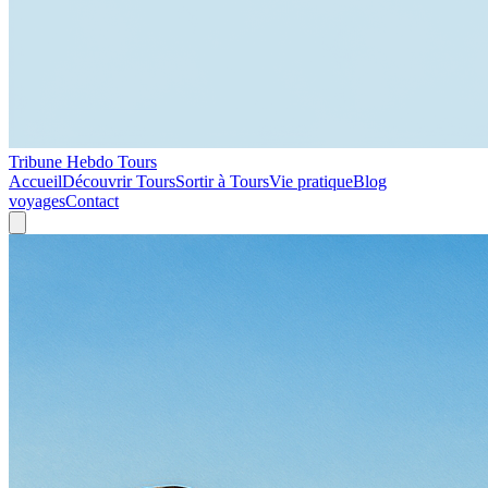
Tribune Hebdo Tours
Accueil
Découvrir Tours
Sortir à Tours
Vie pratique
Blog
voyages
Contact