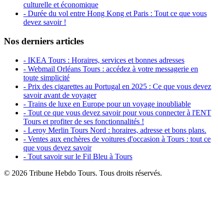
culturelle et économique
- Durée du vol entre Hong Kong et Paris : Tout ce que vous
devez savoir !
Nos derniers articles
- IKEA Tours : Horaires, services et bonnes adresses
- Webmail Orléans Tours : accédez à votre messagerie en
toute simplicité
- Prix des cigarettes au Portugal en 2025 : Ce que vous devez
savoir avant de voyager
- Trains de luxe en Europe pour un voyage inoubliable
- Tout ce que vous devez savoir pour vous connecter à l'ENT
Tours et profiter de ses fonctionnalités !
- Leroy Merlin Tours Nord : horaires, adresse et bons plans.
- Ventes aux enchères de voitures d'occasion à Tours : tout ce
que vous devez savoir
- Tout savoir sur le Fil Bleu à Tours
© 2026 Tribune Hebdo Tours. Tous droits réservés.