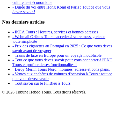
culturelle et économique
- Durée du vol entre Hong Kong et Paris : Tout ce que vous
devez savoir !
Nos derniers articles
- IKEA Tours : Horaires, services et bonnes adresses
- Webmail Orléans Tours : accédez à votre messagerie en
toute simplicité
- Prix des cigarettes au Portugal en 2025 : Ce que vous devez
savoir avant de voyager
- Trains de luxe en Europe pour un voyage inoubliable
- Tout ce que vous devez savoir pour vous connecter à l'ENT
Tours et profiter de ses fonctionnalités !
- Leroy Merlin Tours Nord : horaires, adresse et bons plans.
- Ventes aux enchères de voitures d'occasion à Tours : tout ce
que vous devez savoir
- Tout savoir sur le Fil Bleu à Tours
© 2026 Tribune Hebdo Tours. Tous droits réservés.