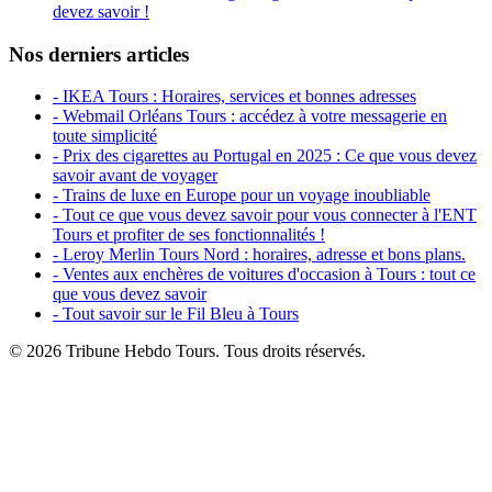
devez savoir !
Nos derniers articles
- IKEA Tours : Horaires, services et bonnes adresses
- Webmail Orléans Tours : accédez à votre messagerie en
toute simplicité
- Prix des cigarettes au Portugal en 2025 : Ce que vous devez
savoir avant de voyager
- Trains de luxe en Europe pour un voyage inoubliable
- Tout ce que vous devez savoir pour vous connecter à l'ENT
Tours et profiter de ses fonctionnalités !
- Leroy Merlin Tours Nord : horaires, adresse et bons plans.
- Ventes aux enchères de voitures d'occasion à Tours : tout ce
que vous devez savoir
- Tout savoir sur le Fil Bleu à Tours
© 2026 Tribune Hebdo Tours. Tous droits réservés.