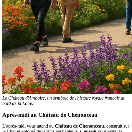
Le Château d'Amboise, un symbole de l'histoire royale français au
bord de la Loire.
Après-midi au Château de Chenonceau
L'après-midi vous attend au
Château de Chenonceau
, construit sur
le Cher et entouré de jardins enchanteurs.
Conseils
pour éviter la