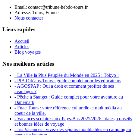
Email: contact@tribune-hebdo-tours.fr
Adresse: Tours, France
Nous contacter
Liens rapides
Accueil
Articles
Blog voyages
Nos meilleurs articles
- La Ville la Plus Peuplée du Monde en 2025 : Tokyo !
- PIA Orléans-Tours : guide complet pour les éducateurs
- AGOSPAP : Qui a droit et comment profiter de ses
avantages ?
- Pêche à Stanget : Guide complet pour votre aventure au
Danemark
- Fnac Tours : votre référence culturelle et multimédia au
coeur de la ville.
- Vacances scolaires aux Pays-Bas 2025/2026 : dates, conseils
et bonnes idées de voyage
- Iris Vacances : vivez des séjours inoubliables en camping au
coeur de lanature