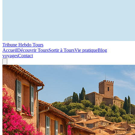
Tribune Hebdo Tours
Accueil
Découvrir Tours
Sortir à Tours
Vie pratique
Blog
voyages
Contact