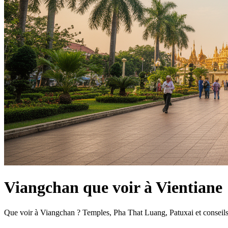
Viangchan que voir à Vientiane
Que voir à Viangchan ? Temples, Pha That Luang, Patuxai et conseils po