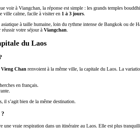
que voir à Viangchan, la réponse est simple : les grands temples bouddhi
 ville calme, facile à visiter en
1 à 3 jours
.
le asiatique à taille humaine, loin du rythme intense de Bangkok ou de H
r réussir votre séjour à
Viangchan
.
pitale du Laos
?
t
Vieng Chan
renvoient à la même ville, la capitale du Laos. La variatio
herches en français.
rante.
, il s’agit bien de la même destination.
 ?
re une vraie respiration dans un itinéraire au Laos. Elle est plus tranqu