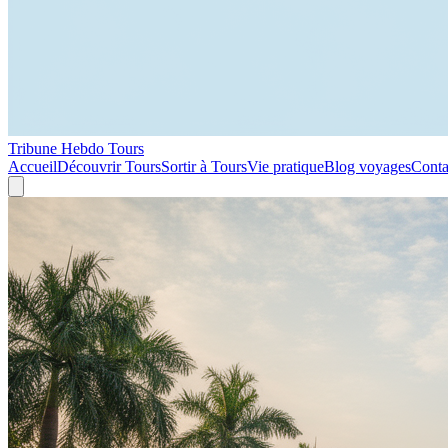
Tribune Hebdo Tours
Accueil
Découvrir Tours
Sortir à Tours
Vie pratique
Blog voyages
Conta