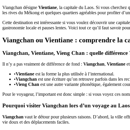
Viangchan désigne
Vientiane
, la capitale du Laos. Si vous cherchez 
les rives du Mékong et quelques quartiers agréables pour profiter d’une
Cette destination est intéressante si vous voulez découvrir une capita
gastronomie locale et pauses lentes. Voici tout ce qu’il faut savoir pou
Viangchan ou Vientiane : comprendre la ca
Viangchan, Vientiane, Vieng Chan : quelle différence 
Il n’y a pas vraiment de différence de fond :
Viangchan
,
Vientiane
e
•
Vientiane
est la forme la plus utilisée à l’international.
•
Viangchan
est une écriture qu’on retrouve parfois dans les rec
•
Vieng Chan
est une autre variante phonétique, également cou
Pour le voyageur, l’important est donc simple : si vous voyez ces noms
Pourquoi visiter Viangchan lors d’un voyage au Laos
Viangchan
vaut le détour pour plusieurs raisons. D’abord, la ville off
vie doux et des déplacements faciles.