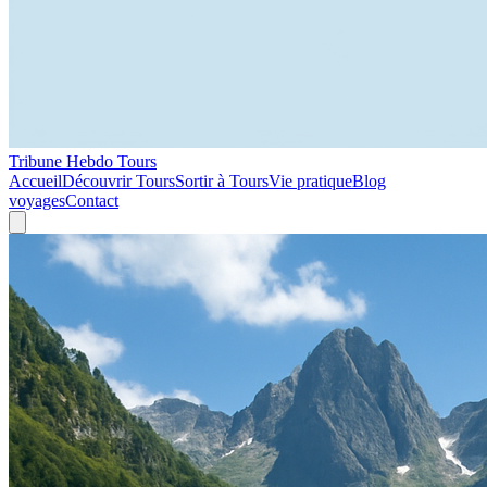
Tribune Hebdo Tours
Accueil
Découvrir Tours
Sortir à Tours
Vie pratique
Blog
voyages
Contact