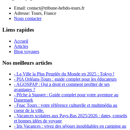
Email: contact@tribune-hebdo-tours.fr
Adresse: Tours, France
Nous contacter
Liens rapides
Accueil
Articles
Blog voyages
Nos meilleurs articles
- La Ville la Plus Peuplée du Monde en 2025 : Tokyo !
- PIA Orléans-Tours : guide complet pour les éducateurs
- AGOSPAP : Qui a droit et comment profiter de ses
avantages ?
- Pêche à Stanget : Guide complet pour votre aventure au
Danemark
- Fnac Tours : votre référence culturelle et multimédia au
coeur de la ville.
- Vacances scolaires aux Pays-Bas 2025/2026 : dates, conseils
et bonnes idées de voyage
- Iris Vacances : vivez des séjours inoubliables en camping au