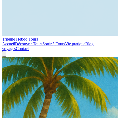
Tribune Hebdo Tours
Accueil
Découvrir Tours
Sortir à Tours
Vie pratique
Blog
voyages
Contact