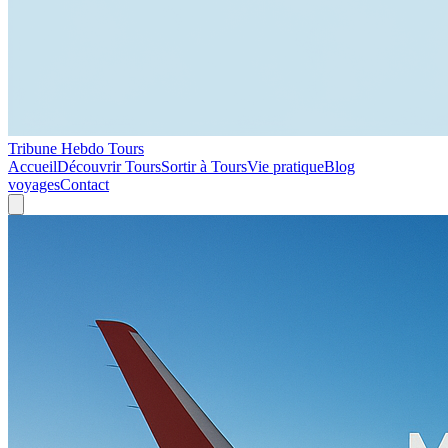
Tribune Hebdo Tours
Accueil
Découvrir Tours
Sortir à Tours
Vie pratique
Blog
voyages
Contact