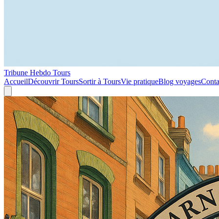
Tribune Hebdo Tours
Accueil
Découvrir Tours
Sortir à Tours
Vie pratique
Blog voyages
Conta