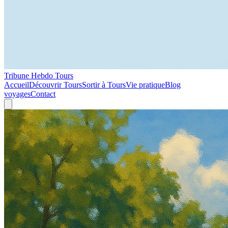
Tribune Hebdo Tours
Accueil
Découvrir Tours
Sortir à Tours
Vie pratique
Blog
voyages
Contact