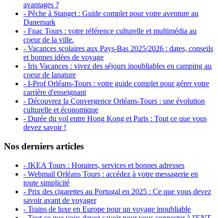
avantages ?
- Pêche à Stanget : Guide complet pour votre aventure au
Danemark
- Fnac Tours : votre référence culturelle et multimédia au
coeur de la ville.
- Vacances scolaires aux Pays-Bas 2025/2026 : dates, conseils
et bonnes idées de voyage
- Iris Vacances : vivez des séjours inoubliables en camping au
coeur de lanature
- I-Prof Orléans-Tours : votre guide complet pour gérer votre
carrière d'enseignant
- Découvrez la Convergence Orléans-Tours : une évolution
culturelle et économique
- Durée du vol entre Hong Kong et Paris : Tout ce que vous
devez savoir !
Nos derniers articles
- IKEA Tours : Horaires, services et bonnes adresses
- Webmail Orléans Tours : accédez à votre messagerie en
toute simplicité
- Prix des cigarettes au Portugal en 2025 : Ce que vous devez
savoir avant de voyager
- Trains de luxe en Europe pour un voyage inoubliable
- Tout ce que vous devez savoir pour vous connecter à l'ENT