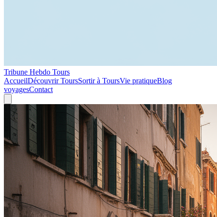
Tribune Hebdo Tours
Accueil
Découvrir Tours
Sortir à Tours
Vie pratique
Blog
voyages
Contact