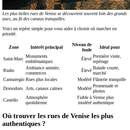
Les plus belles rues de Venise se découvrent souvent loin des grands
axes, au fil des canaux tranquilles.
Voici un repère simple pour vous aider à choisir où marcher en
priorité.
Niveau de
Zone
Intérêt principal
Idéal pour
foule
Monuments
Première visite,
Saint-Marc
Élevé
emblématiques
repérage
Ambiance animée,
Balade courte,
Rialto
Élevé
commerces
marché
Cannaregio
Rues plus locales
Modéré
Flânerie tranquille
Promenade et
Dorsoduro
Arts, canaux calmes
Modéré
photos
Atmosphère
Faible à
Venise plus
Castello
quotidienne
modéré
authentique
Où trouver les rues de Venise les plus
authentiques ?