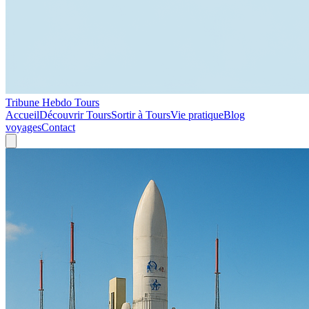
Tribune Hebdo Tours
Accueil
Découvrir Tours
Sortir à Tours
Vie pratique
Blog
voyages
Contact