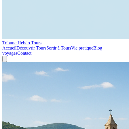
Tribune Hebdo Tours
Accueil
Découvrir Tours
Sortir à Tours
Vie pratique
Blog
voyages
Contact