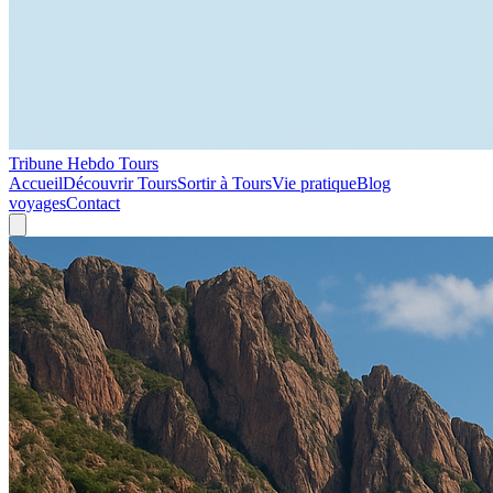
Tribune Hebdo Tours
Accueil
Découvrir Tours
Sortir à Tours
Vie pratique
Blog
voyages
Contact