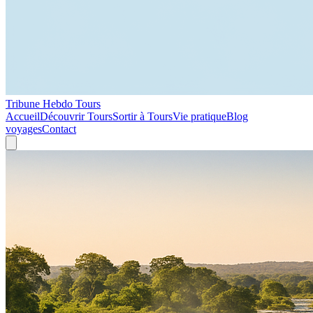
Tribune Hebdo Tours
Accueil
Découvrir Tours
Sortir à Tours
Vie pratique
Blog
voyages
Contact