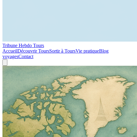
Tribune Hebdo Tours
Accueil
Découvrir Tours
Sortir à Tours
Vie pratique
Blog
voyages
Contact