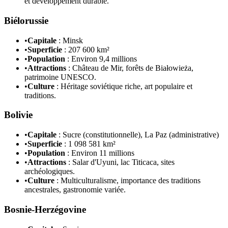
et développement durable.
Biélorussie
•
Capitale
: Minsk
•
Superficie
: 207 600 km²
•
Population
: Environ 9,4 millions
•
Attractions
: Château de Mir, forêts de Białowieża,
patrimoine UNESCO.
•
Culture
: Héritage soviétique riche, art populaire et
traditions.
Bolivie
•
Capitale
: Sucre (constitutionnelle), La Paz (administrative)
•
Superficie
: 1 098 581 km²
•
Population
: Environ 11 millions
•
Attractions
: Salar d'Uyuni, lac Titicaca, sites
archéologiques.
•
Culture
: Multiculturalisme, importance des traditions
ancestrales, gastronomie variée.
Bosnie-Herzégovine