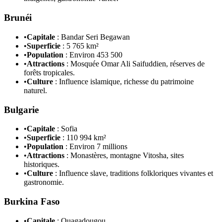
Brunéi
•
Capitale
: Bandar Seri Begawan
•
Superficie
: 5 765 km²
•
Population
: Environ 453 500
•
Attractions
: Mosquée Omar Ali Saifuddien, réserves de
forêts tropicales.
•
Culture
: Influence islamique, richesse du patrimoine
naturel.
Bulgarie
•
Capitale
: Sofia
•
Superficie
: 110 994 km²
•
Population
: Environ 7 millions
•
Attractions
: Monastères, montagne Vitosha, sites
historiques.
•
Culture
: Influence slave, traditions folkloriques vivantes et
gastronomie.
Burkina Faso
•
Capitale
: Ouagadougou