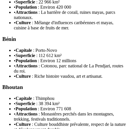
•
Superficie
: 22 966 km²
•
Population
: Environ 420 000
•
Attractions
: La barrière de corail, ruines mayas, parcs
nationaux.
•
Culture
: Mélange d'influences caribéennes et mayas,
cuisine à base de fruits de mer.
Bénin
•
Capitale
: Porto-Novo
•
Superficie
: 112 612 km²
•
Population
: Environ 12 millions
•
Attractions
: Cotonou, parc national de La Pendjari, routes
du roi.
•
Culture
: Riche histoire vaudou, art et artisanat.
Bhoutan
•
Capitale
: Thimphou
•
Superficie
: 38 394 km²
•
Population
: Environ 771 608
•
Attractions
: Monastères perchés dans les montagnes,
trekking, festivals traditionnels.
•
Culture
: Culture bouddhiste prévalente, respect de la nature