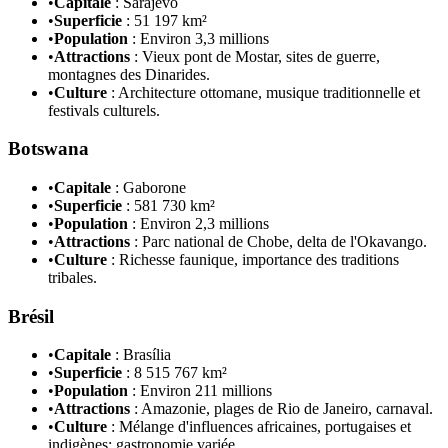
•
Capitale
: Sarajevo
•
Superficie
: 51 197 km²
•
Population
: Environ 3,3 millions
•
Attractions
: Vieux pont de Mostar, sites de guerre,
montagnes des Dinarides.
•
Culture
: Architecture ottomane, musique traditionnelle et
festivals culturels.
Botswana
•
Capitale
: Gaborone
•
Superficie
: 581 730 km²
•
Population
: Environ 2,3 millions
•
Attractions
: Parc national de Chobe, delta de l'Okavango.
•
Culture
: Richesse faunique, importance des traditions
tribales.
Brésil
•
Capitale
: Brasília
•
Superficie
: 8 515 767 km²
•
Population
: Environ 211 millions
•
Attractions
: Amazonie, plages de Rio de Janeiro, carnaval.
•
Culture
: Mélange d'influences africaines, portugaises et
indigènes; gastronomie variée.