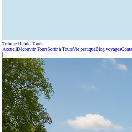
Tribune Hebdo Tours
Accueil
Découvrir Tours
Sortir à Tours
Vie pratique
Blog voyages
Conta