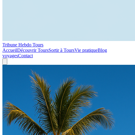
Tribune Hebdo Tours
Accueil
Découvrir Tours
Sortir à Tours
Vie pratique
Blog
voyages
Contact