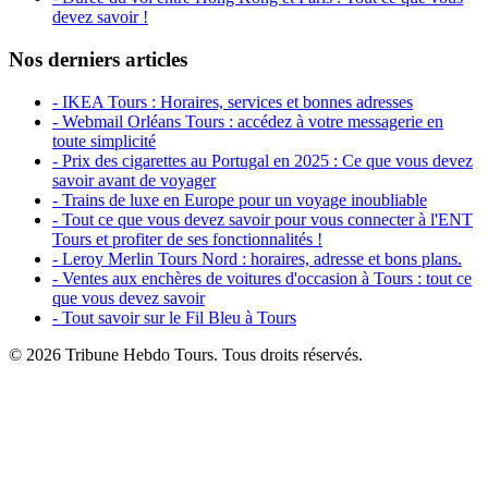
devez savoir !
Nos derniers articles
- IKEA Tours : Horaires, services et bonnes adresses
- Webmail Orléans Tours : accédez à votre messagerie en
toute simplicité
- Prix des cigarettes au Portugal en 2025 : Ce que vous devez
savoir avant de voyager
- Trains de luxe en Europe pour un voyage inoubliable
- Tout ce que vous devez savoir pour vous connecter à l'ENT
Tours et profiter de ses fonctionnalités !
- Leroy Merlin Tours Nord : horaires, adresse et bons plans.
- Ventes aux enchères de voitures d'occasion à Tours : tout ce
que vous devez savoir
- Tout savoir sur le Fil Bleu à Tours
© 2026 Tribune Hebdo Tours. Tous droits réservés.