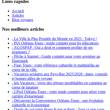
Liens rapides
Accueil
Articles
Blog voyages
Nos meilleurs articles
- La Ville la Plus Peuplée du Monde en 2025 : Tokyo !
- PIA Orléans-Tours : guide complet pour les éducateurs
- AGOSPAP : Qui a droit et comment profiter de ses
avantages ?
- Pêche à Stanget : Guide complet pour votre aventure au
Danemark
- Fnac Tours : votre référence culturelle et multimédia au
coeur de la ville.
- Vacances scolaires aux Pays-Bas 2025/2026 : dates, conseils
et bonnes idées de voyage
- Iris Vacances : vivez des séjours inoubliables en camping au
coeur de lanature
- I-Prof Orléans-Tours : votre guide complet pour gérer votre
carrière d'enseignant
- Découvrez la Convergence Orléans-Tours : une évolution
culturelle et économique
- Durée du vol entre Hong Kong et Paris : Tout ce que vous