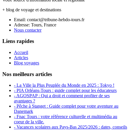
+ blog de voyage et destinations
Email: contact@tribune-hebdo-tours.fr
Adresse: Tours, France
Nous contacter
Liens rapides
Accueil
Articles
Blog voyages
Nos meilleurs articles
- La Ville la Plus Peuplée du Monde en 2025 : Tokyo !
- PIA Orléans-Tours : guide complet pour les éducateurs
- AGOSPAP : Qui a droit et comment profiter de ses
avantages ?
- Pêche à Stanget : Guide complet pour votre aventure au
Danemark
- Fnac Tours : votre référence culturelle et multimédia au
coeur de la ville.
- Vacances scolaires aux Pays-Bas 2025/2026 : dates, conseils