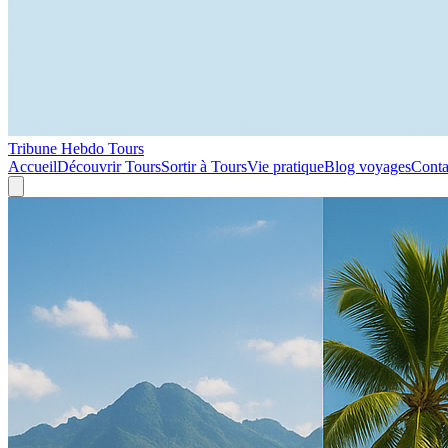
Tribune Hebdo Tours
Accueil
Découvrir Tours
Sortir à Tours
Vie pratique
Blog voyages
Conta