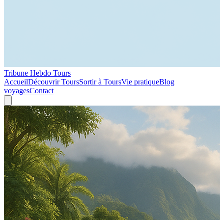
Tribune Hebdo Tours
Accueil
Découvrir Tours
Sortir à Tours
Vie pratique
Blog
voyages
Contact