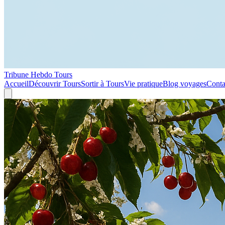
Tribune Hebdo Tours
Accueil
Découvrir Tours
Sortir à Tours
Vie pratique
Blog voyages
Conta