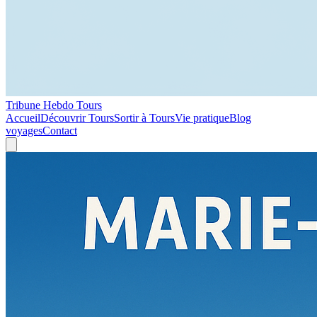
Tribune Hebdo Tours
Accueil
Découvrir Tours
Sortir à Tours
Vie pratique
Blog
voyages
Contact