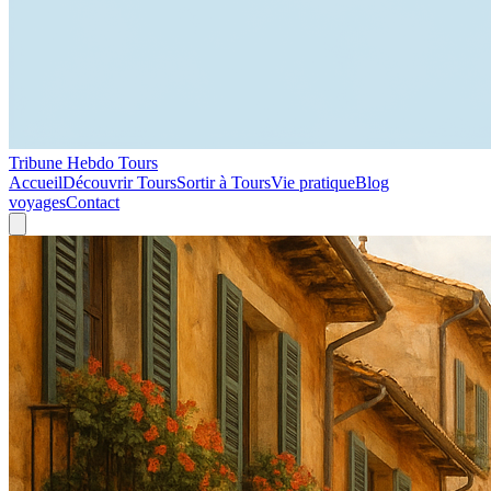
Tribune Hebdo Tours
Accueil
Découvrir Tours
Sortir à Tours
Vie pratique
Blog
voyages
Contact