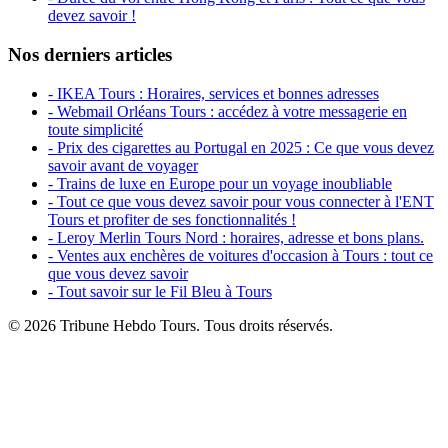
devez savoir !
Nos derniers articles
- IKEA Tours : Horaires, services et bonnes adresses
- Webmail Orléans Tours : accédez à votre messagerie en
toute simplicité
- Prix des cigarettes au Portugal en 2025 : Ce que vous devez
savoir avant de voyager
- Trains de luxe en Europe pour un voyage inoubliable
- Tout ce que vous devez savoir pour vous connecter à l'ENT
Tours et profiter de ses fonctionnalités !
- Leroy Merlin Tours Nord : horaires, adresse et bons plans.
- Ventes aux enchères de voitures d'occasion à Tours : tout ce
que vous devez savoir
- Tout savoir sur le Fil Bleu à Tours
© 2026 Tribune Hebdo Tours. Tous droits réservés.