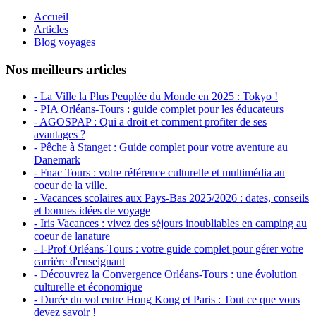
Accueil
Articles
Blog voyages
Nos meilleurs articles
- La Ville la Plus Peuplée du Monde en 2025 : Tokyo !
- PIA Orléans-Tours : guide complet pour les éducateurs
- AGOSPAP : Qui a droit et comment profiter de ses
avantages ?
- Pêche à Stanget : Guide complet pour votre aventure au
Danemark
- Fnac Tours : votre référence culturelle et multimédia au
coeur de la ville.
- Vacances scolaires aux Pays-Bas 2025/2026 : dates, conseils
et bonnes idées de voyage
- Iris Vacances : vivez des séjours inoubliables en camping au
coeur de lanature
- I-Prof Orléans-Tours : votre guide complet pour gérer votre
carrière d'enseignant
- Découvrez la Convergence Orléans-Tours : une évolution
culturelle et économique
- Durée du vol entre Hong Kong et Paris : Tout ce que vous
devez savoir !