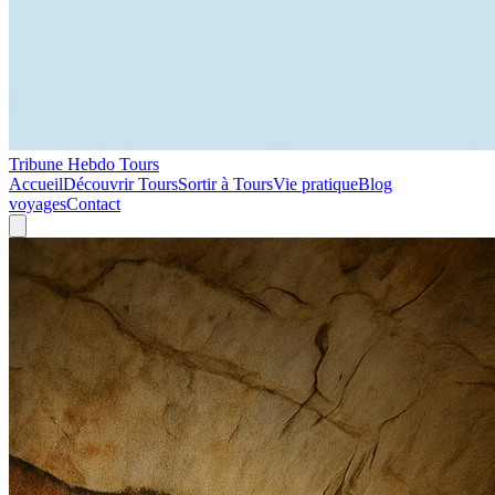
Tribune Hebdo Tours
Accueil
Découvrir Tours
Sortir à Tours
Vie pratique
Blog
voyages
Contact