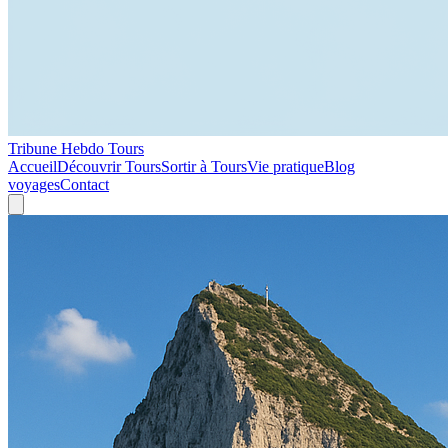
Tribune Hebdo Tours
Accueil
Découvrir Tours
Sortir à Tours
Vie pratique
Blog
voyages
Contact