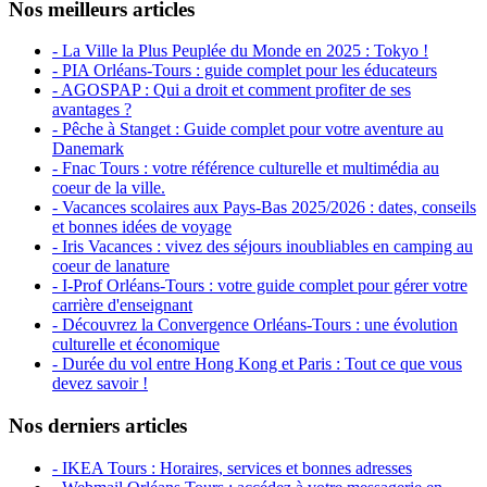
Nos meilleurs articles
- La Ville la Plus Peuplée du Monde en 2025 : Tokyo !
- PIA Orléans-Tours : guide complet pour les éducateurs
- AGOSPAP : Qui a droit et comment profiter de ses
avantages ?
- Pêche à Stanget : Guide complet pour votre aventure au
Danemark
- Fnac Tours : votre référence culturelle et multimédia au
coeur de la ville.
- Vacances scolaires aux Pays-Bas 2025/2026 : dates, conseils
et bonnes idées de voyage
- Iris Vacances : vivez des séjours inoubliables en camping au
coeur de lanature
- I-Prof Orléans-Tours : votre guide complet pour gérer votre
carrière d'enseignant
- Découvrez la Convergence Orléans-Tours : une évolution
culturelle et économique
- Durée du vol entre Hong Kong et Paris : Tout ce que vous
devez savoir !
Nos derniers articles
- IKEA Tours : Horaires, services et bonnes adresses