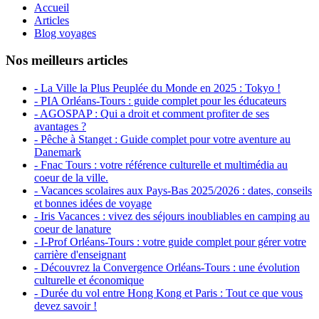
Accueil
Articles
Blog voyages
Nos meilleurs articles
- La Ville la Plus Peuplée du Monde en 2025 : Tokyo !
- PIA Orléans-Tours : guide complet pour les éducateurs
- AGOSPAP : Qui a droit et comment profiter de ses
avantages ?
- Pêche à Stanget : Guide complet pour votre aventure au
Danemark
- Fnac Tours : votre référence culturelle et multimédia au
coeur de la ville.
- Vacances scolaires aux Pays-Bas 2025/2026 : dates, conseils
et bonnes idées de voyage
- Iris Vacances : vivez des séjours inoubliables en camping au
coeur de lanature
- I-Prof Orléans-Tours : votre guide complet pour gérer votre
carrière d'enseignant
- Découvrez la Convergence Orléans-Tours : une évolution
culturelle et économique
- Durée du vol entre Hong Kong et Paris : Tout ce que vous
devez savoir !