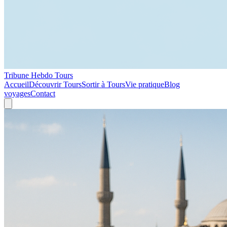
Tribune Hebdo Tours
Accueil
Découvrir Tours
Sortir à Tours
Vie pratique
Blog
voyages
Contact