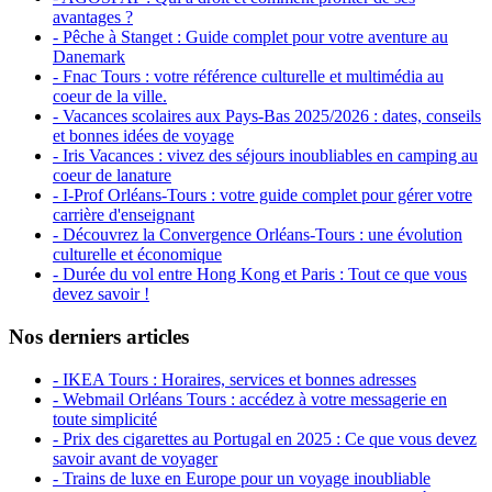
avantages ?
- Pêche à Stanget : Guide complet pour votre aventure au
Danemark
- Fnac Tours : votre référence culturelle et multimédia au
coeur de la ville.
- Vacances scolaires aux Pays-Bas 2025/2026 : dates, conseils
et bonnes idées de voyage
- Iris Vacances : vivez des séjours inoubliables en camping au
coeur de lanature
- I-Prof Orléans-Tours : votre guide complet pour gérer votre
carrière d'enseignant
- Découvrez la Convergence Orléans-Tours : une évolution
culturelle et économique
- Durée du vol entre Hong Kong et Paris : Tout ce que vous
devez savoir !
Nos derniers articles
- IKEA Tours : Horaires, services et bonnes adresses
- Webmail Orléans Tours : accédez à votre messagerie en
toute simplicité
- Prix des cigarettes au Portugal en 2025 : Ce que vous devez
savoir avant de voyager
- Trains de luxe en Europe pour un voyage inoubliable