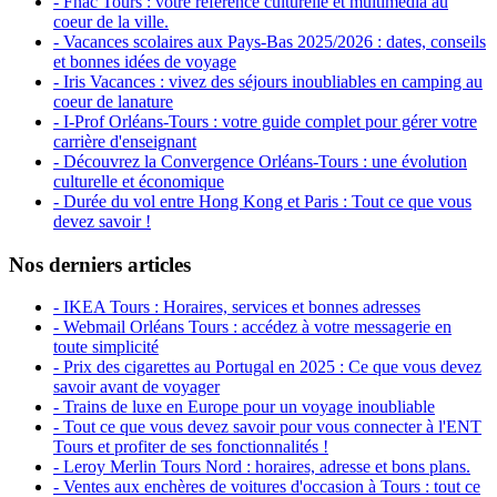
- Fnac Tours : votre référence culturelle et multimédia au
coeur de la ville.
- Vacances scolaires aux Pays-Bas 2025/2026 : dates, conseils
et bonnes idées de voyage
- Iris Vacances : vivez des séjours inoubliables en camping au
coeur de lanature
- I-Prof Orléans-Tours : votre guide complet pour gérer votre
carrière d'enseignant
- Découvrez la Convergence Orléans-Tours : une évolution
culturelle et économique
- Durée du vol entre Hong Kong et Paris : Tout ce que vous
devez savoir !
Nos derniers articles
- IKEA Tours : Horaires, services et bonnes adresses
- Webmail Orléans Tours : accédez à votre messagerie en
toute simplicité
- Prix des cigarettes au Portugal en 2025 : Ce que vous devez
savoir avant de voyager
- Trains de luxe en Europe pour un voyage inoubliable
- Tout ce que vous devez savoir pour vous connecter à l'ENT
Tours et profiter de ses fonctionnalités !
- Leroy Merlin Tours Nord : horaires, adresse et bons plans.
- Ventes aux enchères de voitures d'occasion à Tours : tout ce