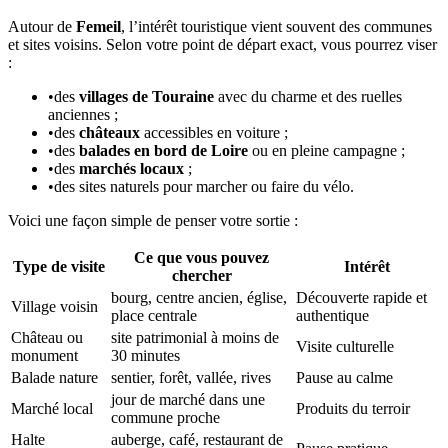
Autour de
Femeil
, l’intérêt touristique vient souvent des communes
et sites voisins. Selon votre point de départ exact, vous pourrez viser
:
•
des
villages de Touraine
avec du charme et des ruelles
anciennes ;
•
des
châteaux
accessibles en voiture ;
•
des
balades en bord de Loire
ou en pleine campagne ;
•
des
marchés locaux
;
•
des sites naturels pour marcher ou faire du vélo.
Voici une façon simple de penser votre sortie :
Ce que vous pouvez
Type de visite
Intérêt
chercher
bourg, centre ancien, église,
Découverte rapide et
Village voisin
place centrale
authentique
Château ou
site patrimonial à moins de
Visite culturelle
monument
30 minutes
Balade nature
sentier, forêt, vallée, rives
Pause au calme
jour de marché dans une
Marché local
Produits du terroir
commune proche
Halte
auberge, café, restaurant de