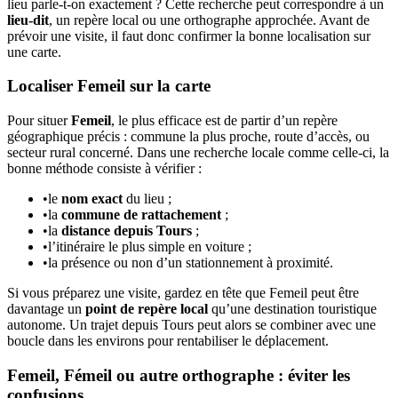
lieu parle-t-on exactement ? Cette recherche peut correspondre à un
lieu-dit
, un repère local ou une orthographe approchée. Avant de
prévoir une visite, il faut donc confirmer la bonne localisation sur
une carte.
Localiser Femeil sur la carte
Pour situer
Femeil
, le plus efficace est de partir d’un repère
géographique précis : commune la plus proche, route d’accès, ou
secteur rural concerné. Dans une recherche locale comme celle-ci, la
bonne méthode consiste à vérifier :
•
le
nom exact
du lieu ;
•
la
commune de rattachement
;
•
la
distance depuis Tours
;
•
l’itinéraire le plus simple en voiture ;
•
la présence ou non d’un stationnement à proximité.
Si vous préparez une visite, gardez en tête que Femeil peut être
davantage un
point de repère local
qu’une destination touristique
autonome. Un trajet depuis Tours peut alors se combiner avec une
boucle dans les environs pour rentabiliser le déplacement.
Femeil, Fémeil ou autre orthographe : éviter les
confusions