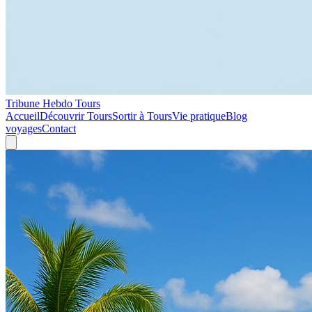
Tribune Hebdo Tours
Accueil
Découvrir Tours
Sortir à Tours
Vie pratique
Blog
voyages
Contact