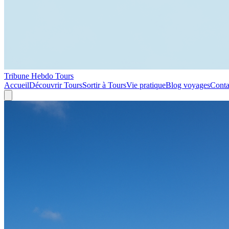
Tribune Hebdo Tours
Accueil
Découvrir Tours
Sortir à Tours
Vie pratique
Blog voyages
Conta