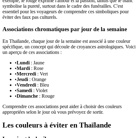
exemple, le rouge exprime l'amour et la passion, tandis que le blanc
symbolise la pureté, surtout dans le cadre des funérailles. C'est
essentiel pour les voyageurs de comprendre ces simboliques pour
éviter des faux pas culturels.
Associations chromatiques par jour de la semaine
En Thaïlande, chaque jour de la semaine est associé à une couleur
spécifique, un concept qui découle de croyances astrologiques. Voici
un aperçu de ces associations :
•
Lundi
: Jaune
•
Mardi
: Rose
•
Mercredi
: Vert
•
Jeudi
: Orange
•
Vendredi
: Bleu
•
Samedi
: Violet
•
Dimanche
: Rouge
Comprendre ces associations peut aider à choisir des couleurs
appropriées selon le jour où vous prévoyez de sortir.
Les couleurs à éviter en Thaïlande