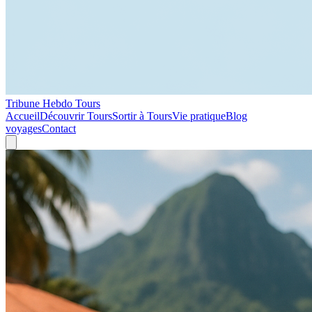
Tribune Hebdo Tours
Accueil
Découvrir Tours
Sortir à Tours
Vie pratique
Blog
voyages
Contact