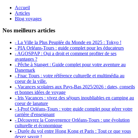
Accueil
Articles
Blog voyages
Nos meilleurs articles
- La Ville la Plus Peuplée du Monde en 2025 : Tokyo !
- PIA Orléans-Tours : guide complet pour les éducateurs
- AGOSPAP : Qui a droit et comment profiter de ses
avantages ?
- Pêche à Stanget : Guide complet pour votre aventure au
Danemark
- Fnac Tours : votre référence culturelle et multimédia au
coeur de la ville.
- Vacances scolaires aux Pays-Bas 2025/2026 : dates, conseils
et bonnes idées de voyage
- Iris Vacances : vivez des séjours inoubliables en camping au
coeur de lanature
- I-Prof Orléans-Tours : votre guide complet pour gérer votre
carrière d'enseignant
- Découvrez la Convergence Orléans-Tours : une évolution
culturelle et économique
- Durée du vol entre Hong Kong et Paris : Tout ce que vous
devez savoir !