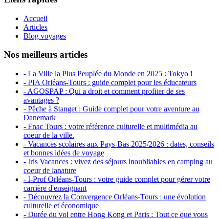
Accueil
Articles
Blog voyages
Nos meilleurs articles
- La Ville la Plus Peuplée du Monde en 2025 : Tokyo !
- PIA Orléans-Tours : guide complet pour les éducateurs
- AGOSPAP : Qui a droit et comment profiter de ses
avantages ?
- Pêche à Stanget : Guide complet pour votre aventure au
Danemark
- Fnac Tours : votre référence culturelle et multimédia au
coeur de la ville.
- Vacances scolaires aux Pays-Bas 2025/2026 : dates, conseils
et bonnes idées de voyage
- Iris Vacances : vivez des séjours inoubliables en camping au
coeur de lanature
- I-Prof Orléans-Tours : votre guide complet pour gérer votre
carrière d'enseignant
- Découvrez la Convergence Orléans-Tours : une évolution
culturelle et économique
- Durée du vol entre Hong Kong et Paris : Tout ce que vous