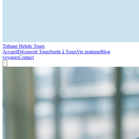
Tribune Hebdo Tours
Accueil
Découvrir Tours
Sortir à Tours
Vie pratique
Blog
voyages
Contact