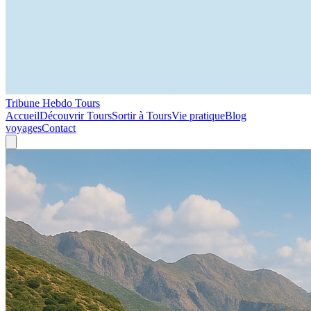
Tribune Hebdo Tours
Accueil
Découvrir Tours
Sortir à Tours
Vie pratique
Blog
voyages
Contact