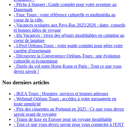
- Pêche à Stanget : Guide complet pour votre aventure au
Danemark
- Fnac Tours : votre référence culturelle et multimédia au
coeur de la ville.
- Vacances scolaires aux Pays-Bas 2025/2026 : dates, conseils
et bonnes idées de voyage
- Iris Vacances : vivez des séjours inoubliables en camping au
coeur de lanature
- I-Prof Orléans-Tours : votre guide complet pour gérer votre
carrière d'enseignant
- Découvrez la Convergence Orléans-Tours : une évolution
culturelle et économique
- Durée du vol entre Hong Kong et Paris : Tout ce que vous
devez savoir !
Nos derniers articles
- IKEA Tours : Horaires, services et bonnes adresses
- Webmail Orléans Tours : accédez à votre messagerie en
toute simplicité
- Prix des cigarettes au Portugal en 2025 : Ce que vous devez
savoir avant de voyager
- Trains de luxe en Europe pour un voyage inoubliable
- Tout ce que vous devez savoir pour vous connecter à l'ENT