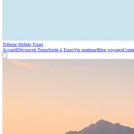
Tribune Hebdo Tours
Accueil
Découvrir Tours
Sortir à Tours
Vie pratique
Blog voyages
Conta