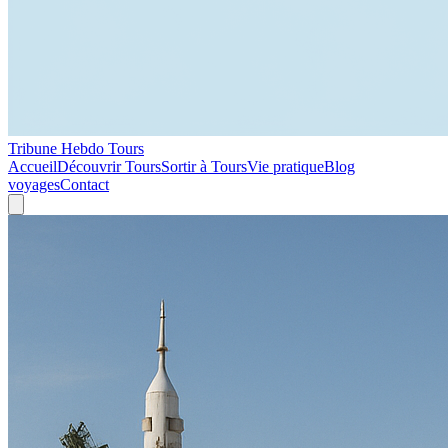
Tribune Hebdo Tours
Accueil
Découvrir Tours
Sortir à Tours
Vie pratique
Blog
voyages
Contact