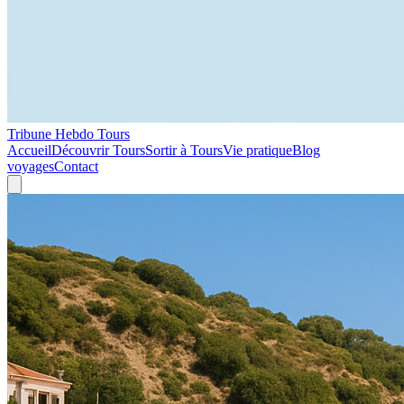
Tribune Hebdo Tours
Accueil
Découvrir Tours
Sortir à Tours
Vie pratique
Blog
voyages
Contact