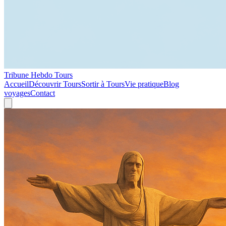
Tribune Hebdo Tours
Accueil
Découvrir Tours
Sortir à Tours
Vie pratique
Blog
voyages
Contact